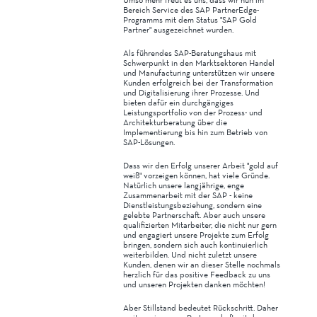
Bereich Service des SAP PartnerEdge-
Programms mit dem Status "SAP Gold
Partner" ausgezeichnet wurden.
Als führendes SAP-Beratungshaus mit
Schwerpunkt in den Marktsektoren Handel
und Manufacturing unterstützen wir unsere
Kunden erfolgreich bei der Transformation
und Digitalisierung ihrer Prozesse. Und
bieten dafür ein durchgängiges
Leistungsportfolio von der Prozess- und
Architekturberatung über die
Implementierung bis hin zum Betrieb von
SAP-Lösungen.
Dass wir den Erfolg unserer Arbeit "gold auf
weiß" vorzeigen können, hat viele Gründe.
Natürlich unsere langjährige, enge
Zusammenarbeit mit der SAP - keine
Dienstleistungsbeziehung, sondern eine
gelebte Partnerschaft. Aber auch unsere
qualifizierten Mitarbeiter, die nicht nur gern
und engagiert unsere Projekte zum Erfolg
bringen, sondern sich auch kontinuierlich
weiterbilden. Und nicht zuletzt unsere
Kunden, denen wir an dieser Stelle nochmals
herzlich für das positive Feedback zu uns
und unseren Projekten danken möchten!
Aber Stillstand bedeutet Rückschritt. Daher