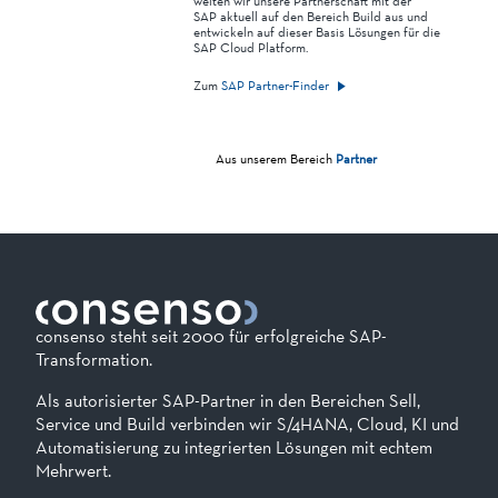
weiten wir unsere Partnerschaft mit der
SAP aktuell auf den Bereich Build aus und
entwickeln auf dieser Basis Lösungen für die
SAP Cloud Platform.
Zum
SAP Partner-Finder
Aus unserem Bereich
Partner
consenso steht seit 2000 für erfolgreiche SAP-
Transformation.
Als autorisierter SAP-Partner in den Bereichen Sell,
Service und Build verbinden wir S/4HANA, Cloud, KI und
Automatisierung zu integrierten Lösungen mit echtem
Mehrwert.