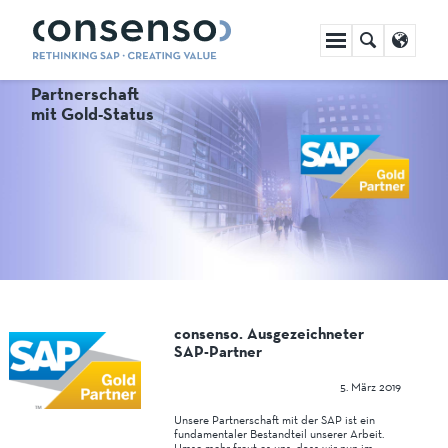
Navigation
überspringen
consenso & SAP
Partnerschaft
mit Gold-Status
consenso. Ausgezeichneter
SAP-Partner
5. März 2019
Unsere Partnerschaft mit der SAP ist ein
fundamentaler Bestandteil unserer Arbeit.
Umso mehr freut es uns, dass wir nun im