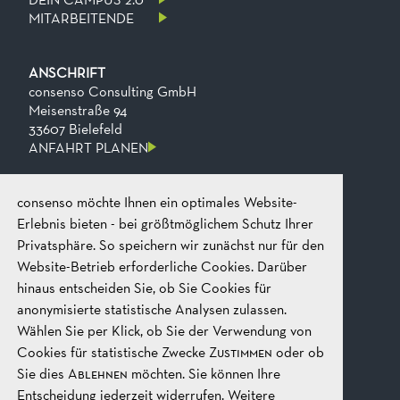
MITARBEITENDE
ANSCHRIFT
consenso Consulting GmbH
Meisenstraße 94
33607 Bielefeld
ANFAHRT PLANEN
consenso möchte Ihnen ein optimales Website-
KONTAKT
Telefon
+49 521 2606 0
Erlebnis bieten - bei größtmöglichem Schutz Ihrer
Fax
+49​ 521​ 2606​ 199
Privatsphäre. So speichern wir zunächst nur für den
E-mail
mail@consenso.de
Website-Betrieb erforderliche Cookies. Darüber
GEPRÄCH STARTEN
hinaus entscheiden Sie, ob Sie Cookies für
anonymisierte statistische Analysen zulassen.
Wählen Sie per Klick, ob Sie der Verwendung von
RECHTLICHES
IMPRESSUM
Cookies für statistische Zwecke
Zustimmen
oder ob
DATENSCHUTZ
Sie dies
Ablehnen
möchten. Sie können Ihre
AGB
Entscheidung jederzeit widerrufen. Weitere