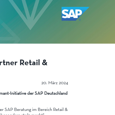
rtner Retail &
20. März 2024
amant-Initiative der SAP Deutschland
n der SAP Beratung im Bereich Retail &
esonders stolz macht",